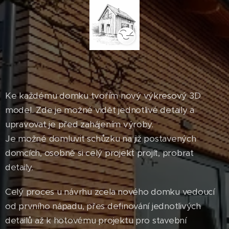
Ke každému domku tvořím nový výkresový 3D
model. Zde je možné vidět jednotlivé detaily a
upravovat je před zahájením výroby.
Je možné domluvit schůzku na již postavených
domcích, osobně si celý projekt projít, probrat
detaily.
Celý proces u návrhu zcela nového domku vedoucí
od prvního nápadu, přes definování jednotlivých
detailů až k hotovému projektu pro stavební