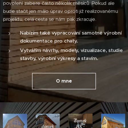
povolení zabere často několik měsíců. Pokud ale
bude stačit jen málo úprav oproti již realizovanému
projektu, celá cesta se nám pak zkracuje.
Nabízím také vypracování samotné výrobní
dokumentace pro chaty.
Vytvářím návrhy, modely, vizualizace, studie
stavby, výrobní výkresy a stavím.
O mne
domek
domek
HK -