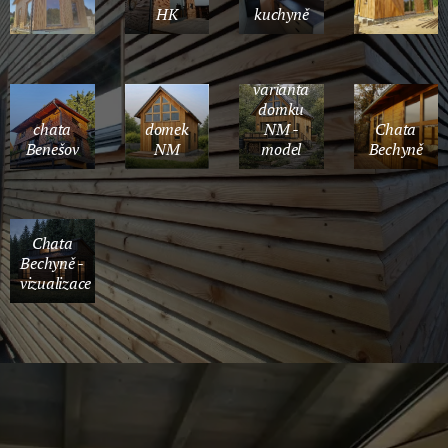
HK
kuchyně
varianta
domku
chata
domek
NM -
Chata
Benešov
NM
model
Bechyně
Chata
Bechyně -
vizualizace